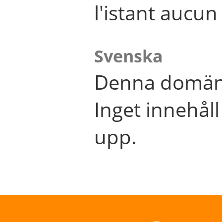
l'istant aucu
Svenska
Denna domän 
Inget innehål
upp.